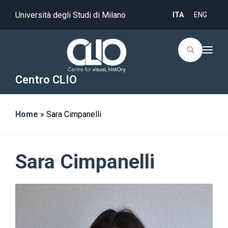
Università degli Studi di Milano
ITA
ENG
T
o
g
g
Centro CLIO
l
e
n
a
Home
»
Sara Cimpanelli
v
i
g
a
t
i
Sara Cimpanelli
o
n