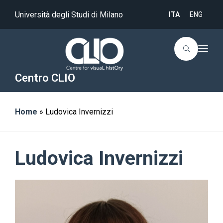
Università degli Studi di Milano
ITA
ENG
T
o
g
g
Centro CLIO
l
e
n
a
Home
»
Ludovica Invernizzi
v
i
g
a
t
i
Ludovica Invernizzi
o
n