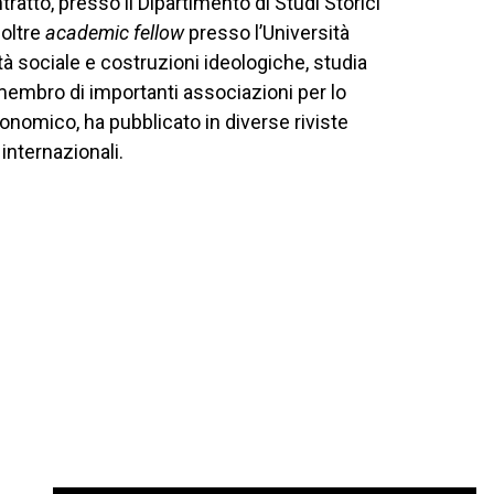
ratto, presso il Dipartimento di Studi Storici
noltre
academic fellow
presso l’Università
ità sociale e costruzioni ideologiche, studia
È membro di importanti associazioni per lo
onomico, ha pubblicato in diverse riviste
internazionali.