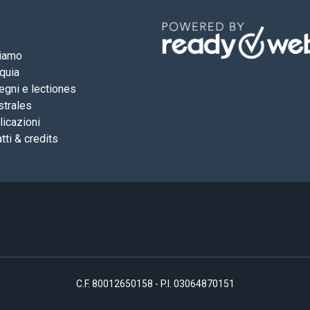
siamo
quia
gni e lectiones
strales
icazioni
tti & credits
C.F. 80012650158 - P.I. 03064870151