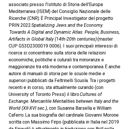
associato presso l’Istituto di Storia dell’Europa
Mediterranea (ISEM) del Consiglio Nazionale delle
Ricerche (CNR). È Principal Investigator del progetto
PRIN 2022
Spatializing Jews and the Economy.
Towards A Digital and Dynamic Atlas: People, Business,
Artifacts in Global Italy (14th-20th centuries)
(master
CUP G53D2300019 0006). I suoi principali interessi di
ricerca si concentrano sulla storia delle relazioni
economiche, politiche e cuturali tra minoranze e
maggioranze tra età moderna e contemporanea. È anche
autore di manuali di storia per le scuole medie e
superiori pubblicati da Feltrinelli Scuola. Tra i progetti
recenti e in corso, sta attualmente curando (con
University of Toronto Press) il libro
Cultures of
Exchange: Mercantile Mentalities between Italy and the
World (XII-XVI sec.)
, con Susanna Barsella e William
Caferro. La sua biografia del cardinale Giovanni Morone
scritta con Massimo Firpo (pubblicata in Italia nel 2019
da Einaudi) è attualmente in traduzione con Brill nella