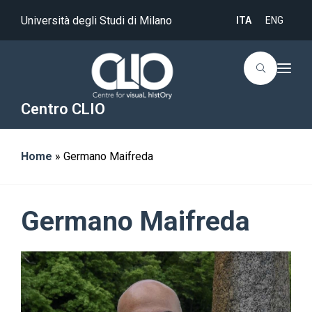
Università degli Studi di Milano
ITA
ENG
T
o
g
g
Centro CLIO
l
e
n
a
Home
»
Germano Maifreda
v
i
g
a
t
i
Germano Maifreda
o
n