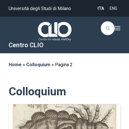
Università degli Studi di Milano
ITA
ENG
T
o
g
g
Centro CLIO
l
e
n
a
Home
»
Colloquium
»
Pagina 2
v
i
g
a
t
i
Colloquium
o
n